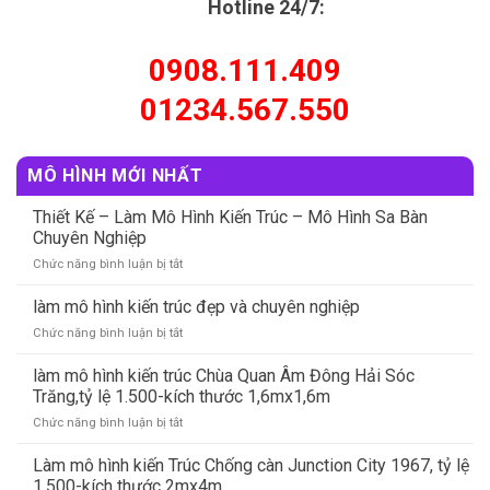
Hotline 24/7:
0908.111.409
01234.567.550
MÔ HÌNH MỚI NHẤT
Thiết Kế – Làm Mô Hình Kiến Trúc – Mô Hình Sa Bàn
Chuyên Nghiệp
Chức năng bình luận bị tắt
ở
Thiết
Kế
làm mô hình kiến trúc đẹp và chuyên nghiệp
–
Chức năng bình luận bị tắt
ở
Làm
làm
Mô
mô
làm mô hình kiến trúc Chùa Quan Âm Đông Hải Sóc
Hình
hình
Trăng,tỷ lệ 1.500-kích thước 1,6mx1,6m
Kiến
kiến
Trúc
Chức năng bình luận bị tắt
ở
trúc
–
làm
đẹp
Mô
mô
Làm mô hình kiến Trúc Chống càn Junction City 1967, tỷ lệ
và
Hình
hình
chuyên
1.500-kích thước 2mx4m
Sa