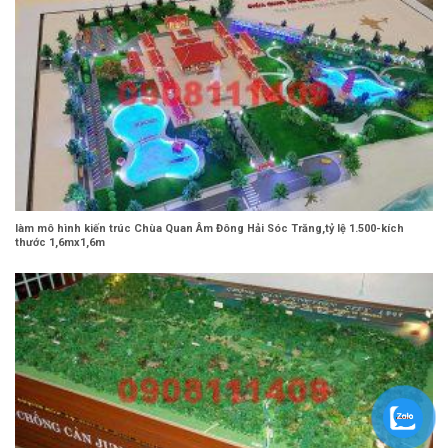
làm mô hình kiến trúc Chùa Quan Âm Đông Hải Sóc Trăng,tỷ lệ 1.500-kích
thước 1,6mx1,6m