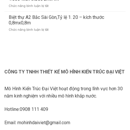
kiến
nghiệp
Bàn
Chức năng bình luận bị tắt
ở
trúc
Chuyên
Làm
Chùa
Nghiệp
mô
Biệt thự A2 Bắc Sài Gòn,Tỷ lệ 1. 20 – kích thước
Quan
hình
Âm
0,8mx0,8m
kiến
Đông
Chức năng bình luận bị tắt
ở
Trúc
Hải
Biệt
Chống
Sóc
thự
càn
Trăng,tỷ
A2
Junction
lệ
Bắc
City
1.500-
Sài
1967,
kích
Gòn,Tỷ
tỷ
thước
lệ
lệ
1,6mx1,6m
1.
1.500-
CÔNG TY TNHH THIẾT KẾ MÔ HÌNH KIẾN TRÚC ĐẠI VIỆT
20
kích
–
thước
kích
2mx4m
Mô Hình Kiến Trúc Đại Việt hoạt động trong lĩnh vực hơn 30
thước
0,8mx0,8m
năm kinh nghiệm với nhiều mô hình khắp nước.
Hotline:0908 111 409
Email: mohinhdaiviet@gmail.com