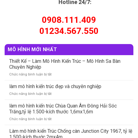
Hotline 24/7:
0908.111.409
01234.567.550
MÔ HÌNH MỚI NHẤT
Thiết Kế – Làm Mô Hình Kiến Trúc – Mô Hình Sa Bàn
Chuyên Nghiệp
Chức năng bình luận bị tắt
ở
Thiết
Kế
làm mô hình kiến trúc đẹp và chuyên nghiệp
–
Chức năng bình luận bị tắt
ở
Làm
làm
Mô
mô
làm mô hình kiến trúc Chùa Quan Âm Đông Hải Sóc
Hình
hình
Trăng,tỷ lệ 1.500-kích thước 1,6mx1,6m
Kiến
kiến
Trúc
Chức năng bình luận bị tắt
ở
trúc
–
làm
đẹp
Mô
mô
Làm mô hình kiến Trúc Chống càn Junction City 1967, tỷ lệ
và
Hình
hình
chuyên
1.500-kích thước 2mx4m
Sa