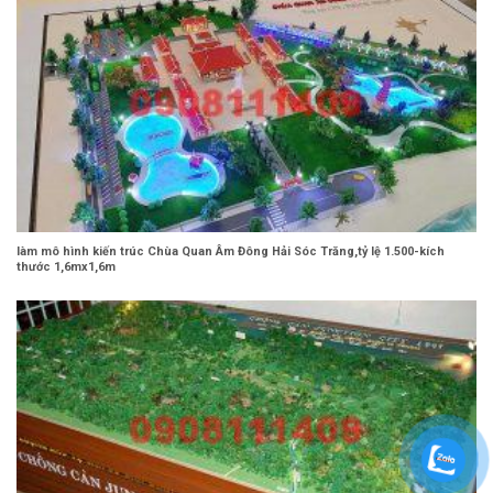
làm mô hình kiến trúc Chùa Quan Âm Đông Hải Sóc Trăng,tỷ lệ 1.500-kích
thước 1,6mx1,6m