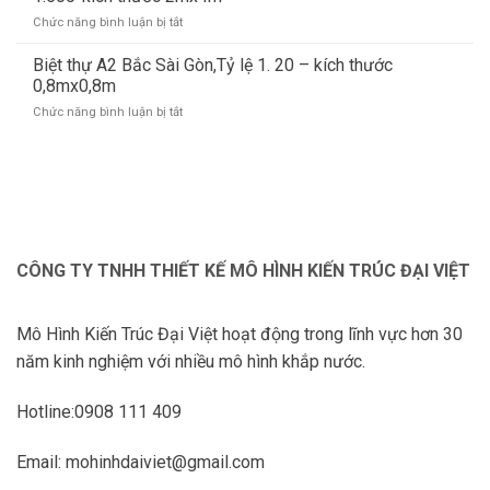
kiến
nghiệp
Bàn
Chức năng bình luận bị tắt
ở
trúc
Chuyên
Làm
Chùa
Nghiệp
mô
Biệt thự A2 Bắc Sài Gòn,Tỷ lệ 1. 20 – kích thước
Quan
hình
Âm
0,8mx0,8m
kiến
Đông
Chức năng bình luận bị tắt
ở
Trúc
Hải
Biệt
Chống
Sóc
thự
càn
Trăng,tỷ
A2
Junction
lệ
Bắc
City
1.500-
Sài
1967,
kích
Gòn,Tỷ
tỷ
thước
lệ
lệ
1,6mx1,6m
1.
1.500-
CÔNG TY TNHH THIẾT KẾ MÔ HÌNH KIẾN TRÚC ĐẠI VIỆT
20
kích
–
thước
kích
2mx4m
Mô Hình Kiến Trúc Đại Việt hoạt động trong lĩnh vực hơn 30
thước
0,8mx0,8m
năm kinh nghiệm với nhiều mô hình khắp nước.
Hotline:0908 111 409
Email: mohinhdaiviet@gmail.com